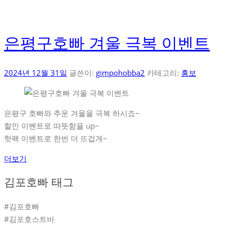
은평구호빠 겨울 극복 이벤트
2024년 12월 31일
글쓴이:
gimpohobba2
카테고리:
홍보
은평구 호빠와 추운 겨울을 극복 하시죠~
할인 이벤트로 따뜻함을 up~
핫팩 이벤트로 한번 더 뜨겁게~
더보기
김포호빠 태그
#김포호빠
#김포호스트바