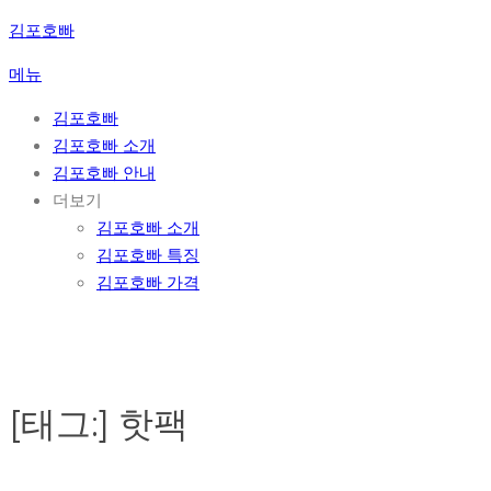
콘
김포호빠
텐
메뉴
츠
로
김포호빠
바
김포호빠 소개
로
김포호빠 안내
가
더보기
기
김포호빠 소개
김포호빠 특징
김포호빠 가격
[태그:]
핫팩