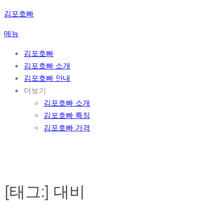
콘
김포호빠
텐
메뉴
츠
로
김포호빠
바
김포호빠 소개
로
김포호빠 안내
가
더보기
기
김포호빠 소개
김포호빠 특징
김포호빠 가격
[태그:]
대비