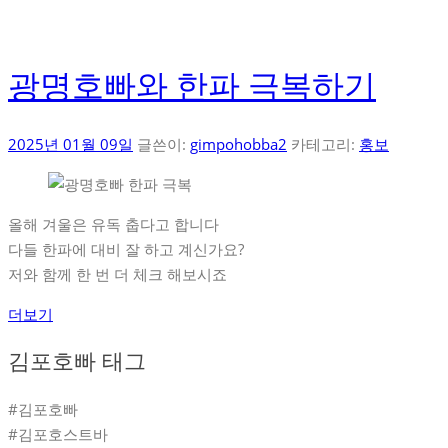
광명호빠와 한파 극복하기
2025년 01월 09일
글쓴이:
gimpohobba2
카테고리:
홍보
올해 겨울은 유독 춥다고 합니다
다들 한파에 대비 잘 하고 계신가요?
저와 함께 한 번 더 체크 해보시죠
더보기
김포호빠 태그
#김포호빠
#김포호스트바